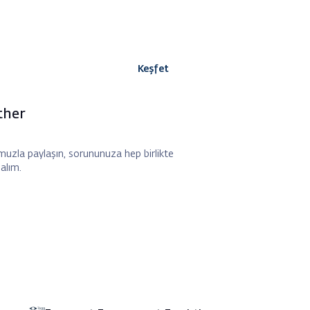
Keşfet
ther
uzla paylaşın, sorununuza hep birlikte
alım.